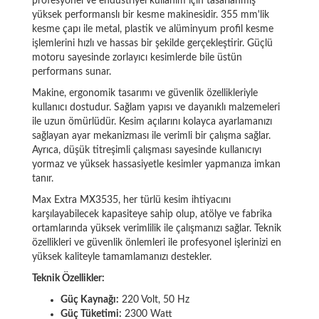
profesyonel ve endüstriyel kullanım için tasarlanmış
yüksek performanslı bir kesme makinesidir. 355 mm'lik
kesme çapı ile metal, plastik ve alüminyum profil kesme
işlemlerini hızlı ve hassas bir şekilde gerçekleştirir. Güçlü
motoru sayesinde zorlayıcı kesimlerde bile üstün
performans sunar.
Makine, ergonomik tasarımı ve güvenlik özellikleriyle
kullanıcı dostudur. Sağlam yapısı ve dayanıklı malzemeleri
ile uzun ömürlüdür. Kesim açılarını kolayca ayarlamanızı
sağlayan ayar mekanizması ile verimli bir çalışma sağlar.
Ayrıca, düşük titreşimli çalışması sayesinde kullanıcıyı
yormaz ve yüksek hassasiyetle kesimler yapmanıza imkan
tanır.
Max Extra MX3535, her türlü kesim ihtiyacını
karşılayabilecek kapasiteye sahip olup, atölye ve fabrika
ortamlarında yüksek verimlilik ile çalışmanızı sağlar. Teknik
özellikleri ve güvenlik önlemleri ile profesyonel işlerinizi en
yüksek kaliteyle tamamlamanızı destekler.
Teknik Özellikler:
Güç Kaynağı:
220 Volt, 50 Hz
Güç Tüketimi:
2300 Watt