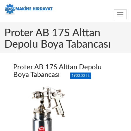
Toggle
navig
Proter AB 17S Alttan
Depolu Boya Tabancası
Proter AB 17S Alttan Depolu
Boya Tabancası
1900.00 TL