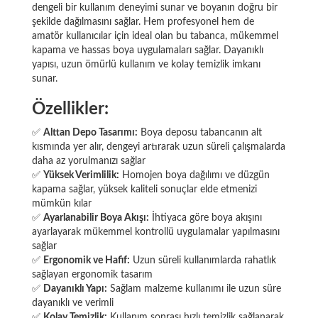
dengeli bir kullanım deneyimi sunar ve boyanın doğru bir
şekilde dağılmasını sağlar. Hem profesyonel hem de
amatör kullanıcılar için ideal olan bu tabanca, mükemmel
kapama ve hassas boya uygulamaları sağlar. Dayanıklı
yapısı, uzun ömürlü kullanım ve kolay temizlik imkanı
sunar.
Özellikler:
✅
Alttan Depo Tasarımı:
Boya deposu tabancanın alt
kısmında yer alır, dengeyi artırarak uzun süreli çalışmalarda
daha az yorulmanızı sağlar
✅
Yüksek Verimlilik:
Homojen boya dağılımı ve düzgün
kapama sağlar, yüksek kaliteli sonuçlar elde etmenizi
mümkün kılar
✅
Ayarlanabilir Boya Akışı:
İhtiyaca göre boya akışını
ayarlayarak mükemmel kontrollü uygulamalar yapılmasını
sağlar
✅
Ergonomik ve Hafif:
Uzun süreli kullanımlarda rahatlık
sağlayan ergonomik tasarım
✅
Dayanıklı Yapı:
Sağlam malzeme kullanımı ile uzun süre
dayanıklı ve verimli
✅
Kolay Temizlik:
Kullanım sonrası hızlı temizlik sağlanarak