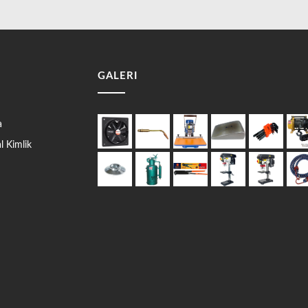
GALERI
a
 Kimlik