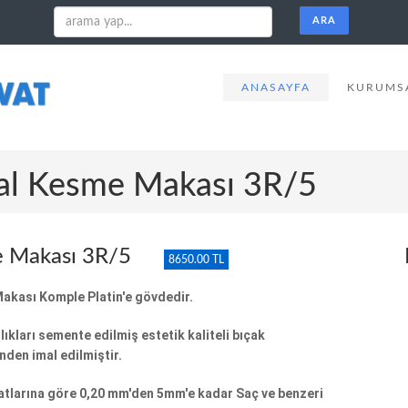
ANASAYFA
KURUMSA
tal Kesme Makası 3R/5
e Makası 3R/5
8650.00 TL
Makası Komple Platin'e gövdedir.
ıkları semente edilmiş estetik kaliteli bıçak
den imal edilmiştir.
atlarına göre 0,20 mm'den 5mm'e kadar Saç ve benzeri