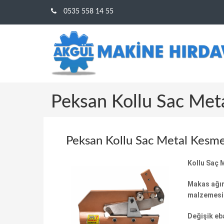
0535 558 14 55
Peksan Kollu Sac Me
Peksan Kollu Sac Metal Kesm
Kollu Saç 
Makas ağırl
malzemesin
Değişik eb