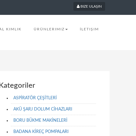
BIZE ULAŞIN
L KIMLIK
ÜRÜNLERIMIZ
İLETIŞIM
Kategoriler
ASPİRATÖR ÇEŞİTLERİ
AKÜ ŞARJ DOLUM CİHAZLARI
BORU BÜKME MAKİNELERİ
BADANA KİREÇ POMPALARI