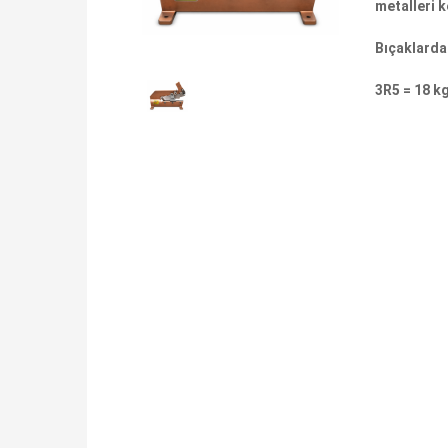
metalleri k
Bıçaklarda 
3R5 = 18 k